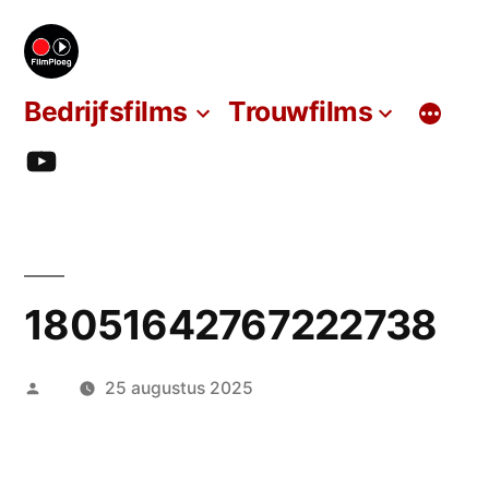
Ga
naar
de
Bedrijfsfilms
Trouwfilms
inhoud
YT
18051642767222738
Geplaatst
25 augustus 2025
door