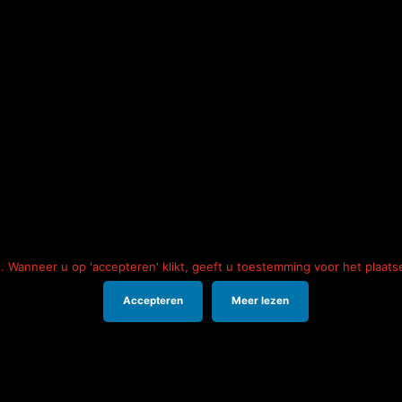
 Wanneer u op 'accepteren' klikt, geeft u toestemming voor het plaats
Recente ber
Accepteren
Meer lezen
Hallo wereld.